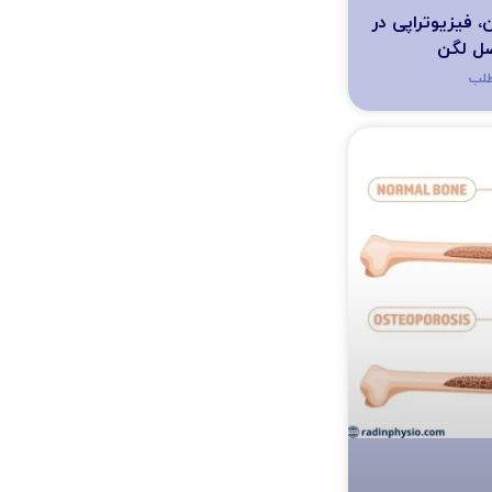
 فیزیوتراپی در
ل لگن
طلب