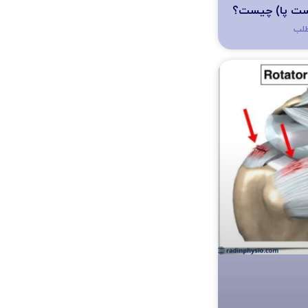
ست پا) چیست؟
طلب