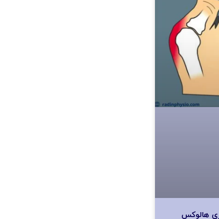
اری هالوکس