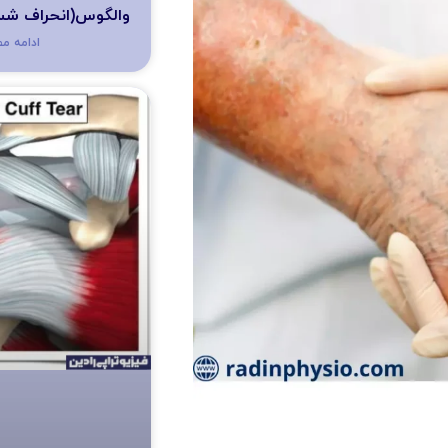
والگوس(انحراف ش
ادامه م