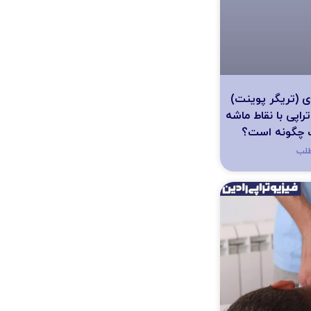
ای (تریگر پوینت)
اپی با نقاط ماشه
ت چگونه است؟
طلب