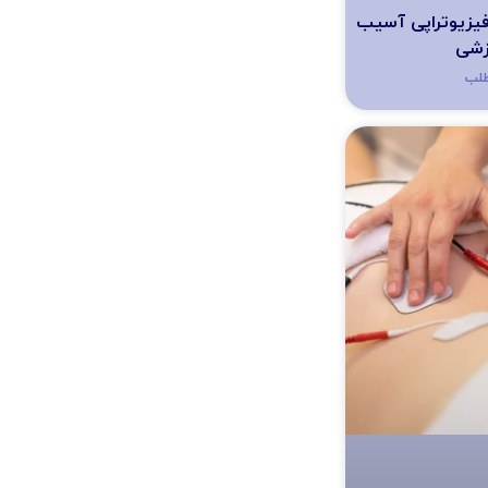
یزیوتراپی آسیب
زشی
طلب