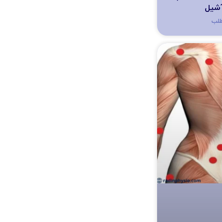
آشیل
طلب